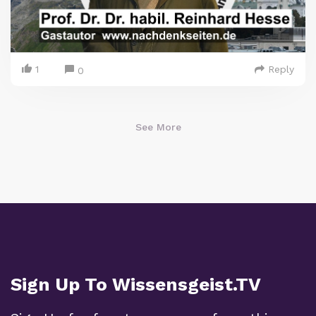
1
Reply
0
See More
Sign Up To Wissensgeist.TV