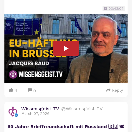
00:43:04
4
Reply
0
Wissensgeist TV
@Wissensgeist-TV
March 07, 2026
60 Jahre Brieffreundschaft mit Russland 🇷🇺 🕊️