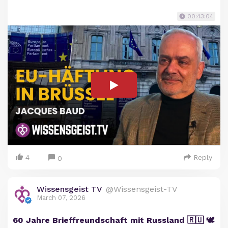
00:43:04
4
Reply
0
Wissensgeist TV
@Wissensgeist-TV
March 07, 2026
60 Jahre Brieffreundschaft mit Russland 🇷🇺 🕊️