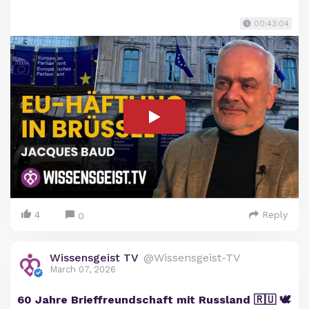
00:43:04
4
Reply
0
Wissensgeist TV
@Wissensgeist-TV
March 07, 2026
60 Jahre Brieffreundschaft mit Russland 🇷🇺 🕊️