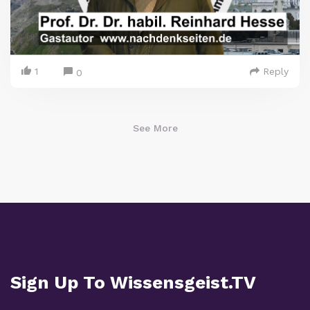
1
Reply
0
See More
Sign Up To Wissensgeist.TV