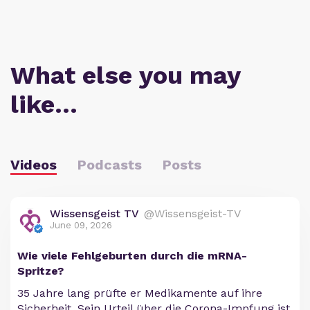
What else you may
like…
Videos
Podcasts
Posts
Wissensgeist TV
@Wissensgeist-TV
June 09, 2026
Wie viele Fehlgeburten durch die mRNA-
Spritze?
35 Jahre lang prüfte er Medikamente auf ihre
Sicherheit. Sein Urteil über die Corona-Impfung ist